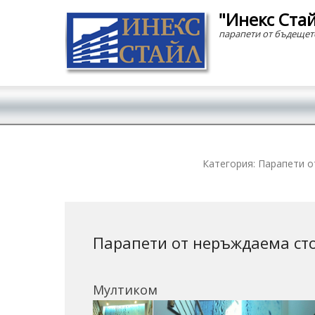
"Инекс Ста
парапети от бъдещет
Secondary Menu
Категория:
Парапети о
Парапети от неръждаема ст
Мултиком