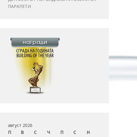
ПАРАПЕТИ
август 2026
П
В
С
Ч
П
С
Н