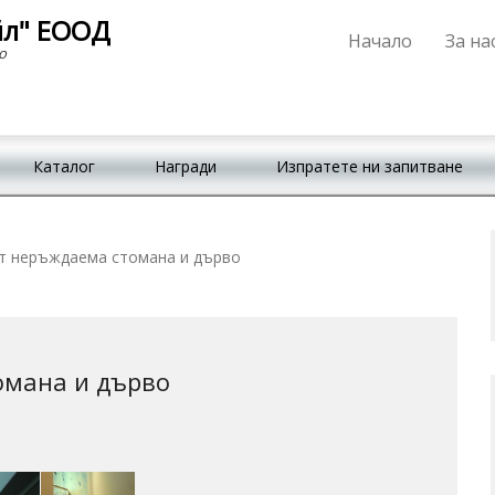
йл" ЕООД
Начало
За на
Primary Menu
Skip to content
о
Каталог
Награди
Изпратете ни запитване
т неръждаема стомана и дърво
омана и дърво