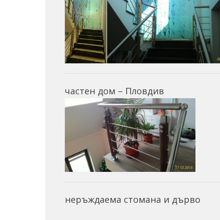
частен дом – Пловдив
неръждаема стомана и дърво