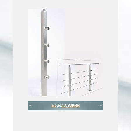
модел A 809-4H