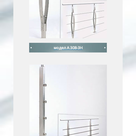
модел A 308-3H