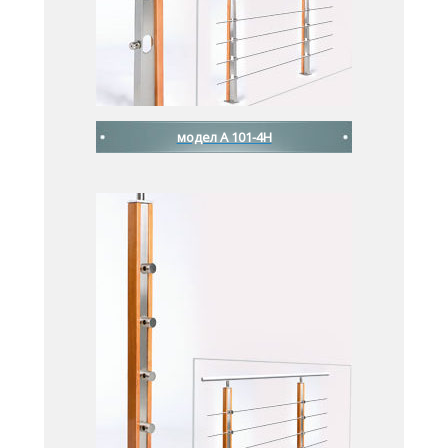
модел A 101-4H