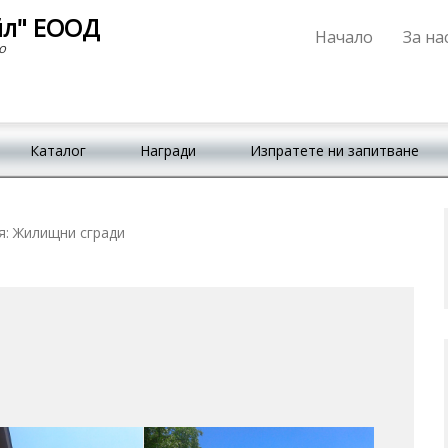
йл" ЕООД
Начало
За на
Primary Menu
Skip to content
о
Каталог
Награди
Изпратете ни запитване
я:
Жилищни сгради