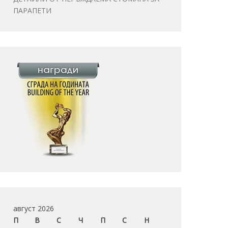
ПАРАПЕТИ
август 2026
П
В
С
Ч
П
С
Н