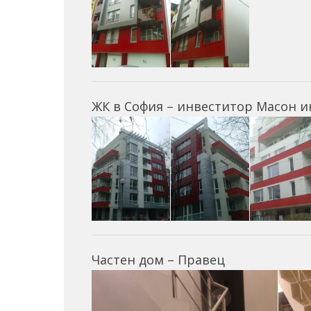
ЖК в София – инвеститор Масон 
Частен дом – Правец