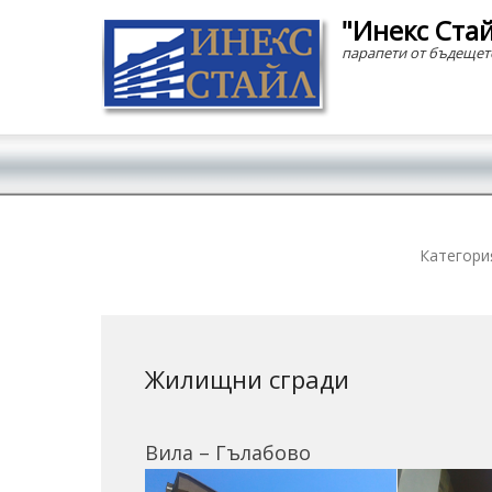
"Инекс Ста
парапети от бъдещет
Secondary Menu
Категори
Жилищни сгради
Вила – Гълабово