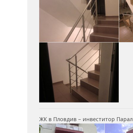
ЖК в Пловдив – инвеститор Парал