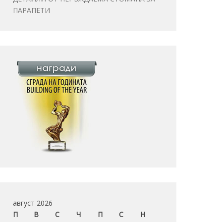
ПАРАПЕТИ
август 2026
П
В
С
Ч
П
С
Н