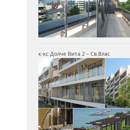
к-кс Долче Вита 2 – Св.Влас