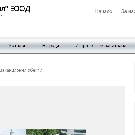
йл" ЕООД
Начало
За на
Primary Menu
Skip to content
о
Каталог
Награди
Изпратете ни запитване
Ваканционни обекти