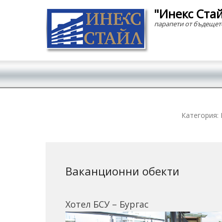
"Инекс Ста
парапети от бъдещет
Secondary Menu
Категория:
Ваканционни обекти
Хотел БСУ – Бургас