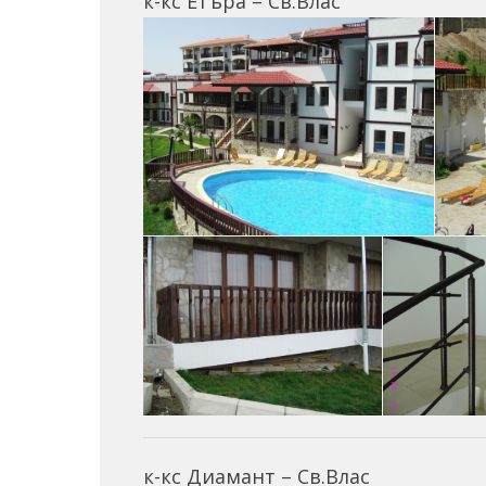
к-кс Етъра – Св.Влас
к-кс Диамант – Св.Влас