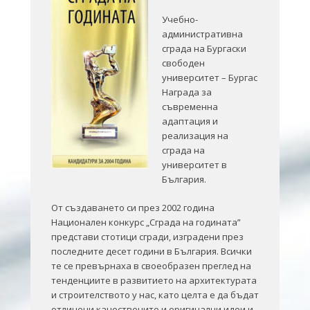
Учебно-
административна
сграда на Бургаски
свободен
университет – Бургас
Награда за
съвременна
адаптация и
реализация на
сграда на
университет в
България.
От създаването си през 2002 година
Национален конкурс „Сграда на годината”
представи стотици сгради, изградени през
последните десет години в България. Всички
те се превърнаха в своеобразен преглед на
тенденциите в развитието на архитектурата
и строителството у нас, като целта е да бъдат
отличени качествените и оригинални идеи и