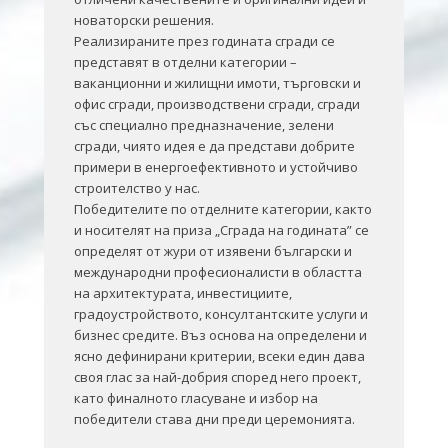
новаторски решения.
Реализираните през годината сгради се
представят в отделни категории –
ваканционни и жилищни имоти, търговски и
офис сгради, производствени сгради, сгради
със специално предназначение, зелени
сгради, чиято идея е да представи добрите
примери в енергоефективното и устойчиво
строителство у нас.
Победителите по отделните категории, както
и носителят на приза „Сграда на годината” се
определят от жури от изявени български и
международни професионалисти в областта
на архитектурата, инвестициите,
градоустройството, консултантските услуги и
бизнес средите. Въз основа на определени и
ясно дефинирани критерии, всеки един дава
своя глас за най-добрия според него проект,
като финалното гласуване и избор на
победители става дни преди церемонията.