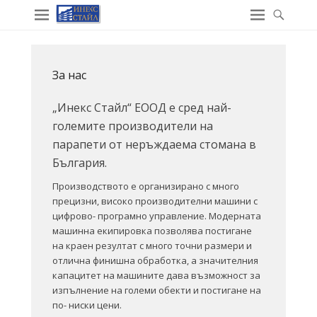
За нас
„Инекс Стайл“ ЕООД е сред най-
големите производители на
парапети от неръждаема стомана в
България.
Производството е организирано с много
прецизни, високо производителни машини с
цифрово- програмно управление. Модерната
машинна екипировка позволява постигане
на краен резултат с много точни размери и
отлична финишна обработка, а значителния
капацитет на машините дава възможност за
изпълнение на големи обекти и постигане на
по- ниски цени.