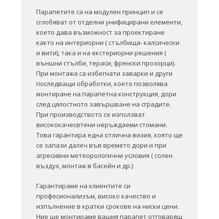
Парапетите са на модулен принцип и се
сглобяват от отделни унифицирани елементи,
което дава възможност за проектиране
както на интериорни ( стълбища- калсически
и вити), така и на екстериорни решения (
външни стълби, тераси, френски прозорци).
При монтажа са избегнати заварки и други
последващи обработки, което позволява
монтиране на парапетна конструкция, дори
след цялостното завършване на сградите.
При производството се използват
висококачесвтени неръждаеми стомани.
Това гарантира една отлична визия, която ще
се запази далеч във времето дори и при
агресивни метеорологични условия ( солен
въздух, монтаж в басейн и др.)
Гарантираме на клиентите си
професионализъм, високо качество и
изпълнение в кратки срокове на ниски цени.
Ние ще монтираме вашия парапет отговарящ