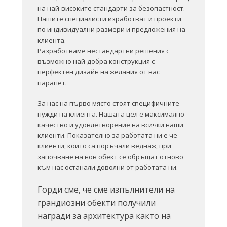
на най-високите стандарти за безопастност.
Нашите специалисти изработват и проекти
по индивидуални размери и предложения на
клиента.
Разработваме нестандартни решения с
възможно най-добра конструкция с
перфектен дизайн на желания от вас
парапет.
За нас на първо място стоят специфичните
нужди на клиента. Нашата цел е максимално
качество и удовлетворение на всички наши
клиенти. Показателно за работата ни е че
клиенти, които са поръчали веднаж, при
започване на нов обект се обръщат отново
към нас останали доволни от работата ни.
Горди сме, че сме изпълнители на
грандиозни обекти получили
награди за архитектура както на