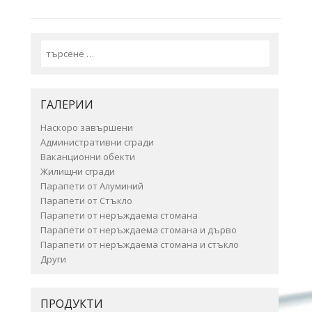
Search
ГАЛЕРИИ
Наскоро завършени
Административни сгради
Ваканционни обекти
Жилищни сгради
Парапети от Алуминий
Парапети от Стъкло
Парапети от неръждаема стомана
Парапети от неръждаема стомана и дърво
Парапети от неръждаема стомана и стъкло
Други
ПРОДУКТИ