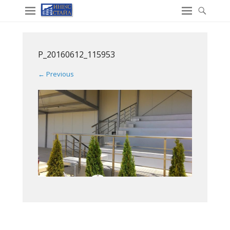
P_20160612_115953
← Previous