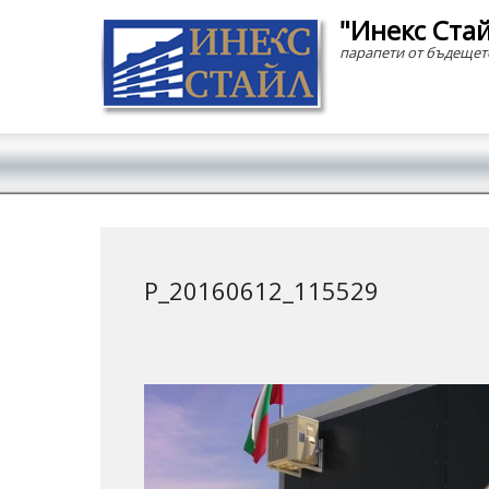
"Инекс Ста
парапети от бъдещет
Secondary Menu
P_20160612_115529