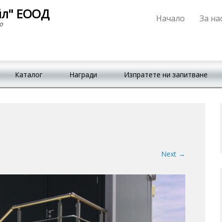
йл" ЕООД
Начало
За на
Primary Menu
Skip to content
о
Каталог
Награди
Изпратете ни запитване
Next →