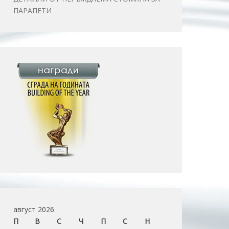
ПАРАПЕТИ
август 2026
П
В
С
Ч
П
С
Н