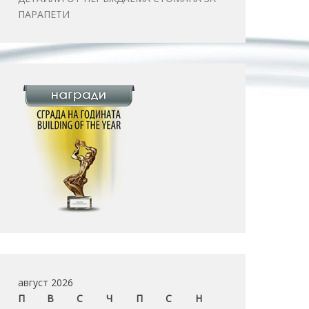
ПАРАПЕТИ
август 2026
П
В
С
Ч
П
С
Н