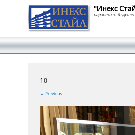
"Инекс Ста
парапети от бъдещет
Secondary Menu
10
← Previous