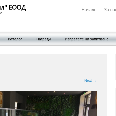
йл" ЕООД
Начало
За на
Primary Menu
Skip to content
о
Каталог
Награди
Изпратете ни запитване
Next →