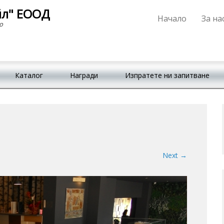
йл" ЕООД
Начало
За на
Primary Menu
Skip to content
о
Каталог
Награди
Изпратете ни запитване
Next →