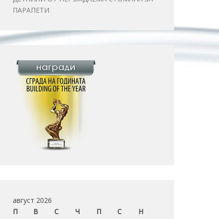
ПАРАПЕТИ
август 2026
П
В
С
Ч
П
С
Н