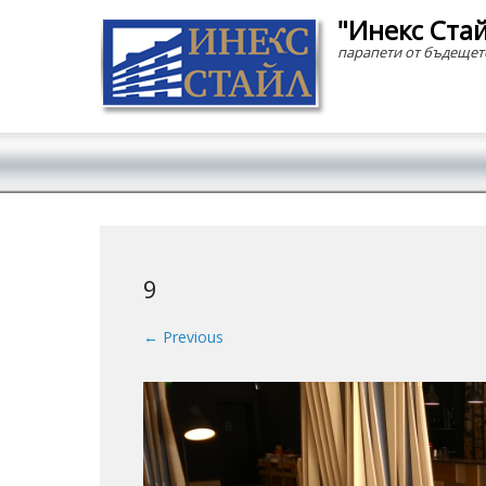
"Инекс Ста
парапети от бъдещет
Secondary Menu
9
← Previous