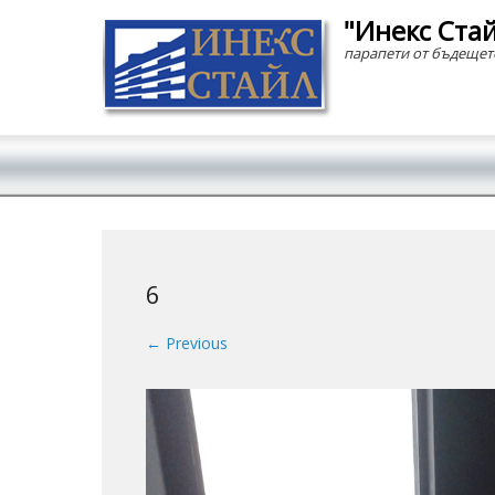
"Инекс Ста
парапети от бъдещет
Secondary Menu
6
← Previous