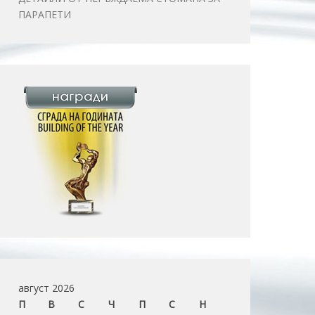
ПАРАПЕТИ
август 2026
П
В
С
Ч
П
С
Н