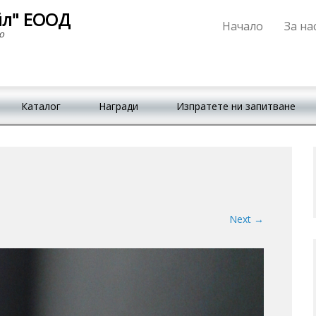
йл" ЕООД
Начало
За на
Primary Menu
Skip to content
о
Каталог
Награди
Изпратете ни запитване
Next →