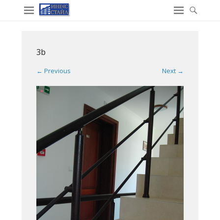
3b
← Previous
Next →