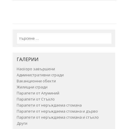
Search
ГАЛЕРИИ
Наскоро завършени
Административни сгради
Ваканционни обекти
Жилищни сгради
Парапети от Алуминий
Парапети от Стъкло
Парапети от неръждаема стомана
Парапети от неръждаема стомана и дърво
Парапети от неръждаема стомана и стъкло
Други