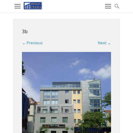
3b
← Previous
Next →