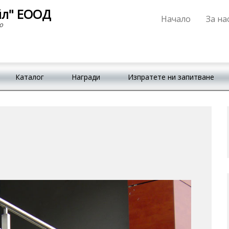
йл" ЕООД
Начало
За на
Primary Menu
Skip to content
о
Каталог
Награди
Изпратете ни запитване