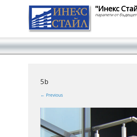
"Инекс Ста
парапети от бъдещет
Secondary Menu
5b
← Previous