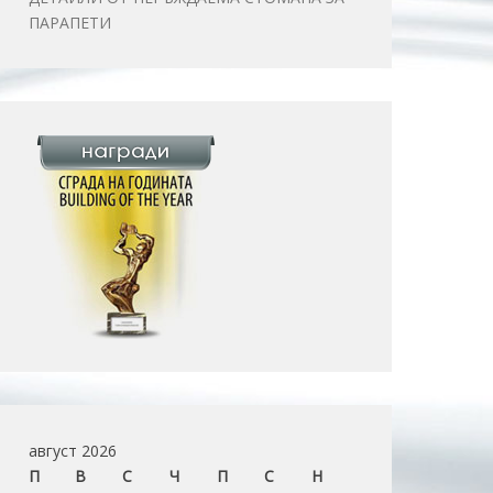
ПАРАПЕТИ
август 2026
П
В
С
Ч
П
С
Н