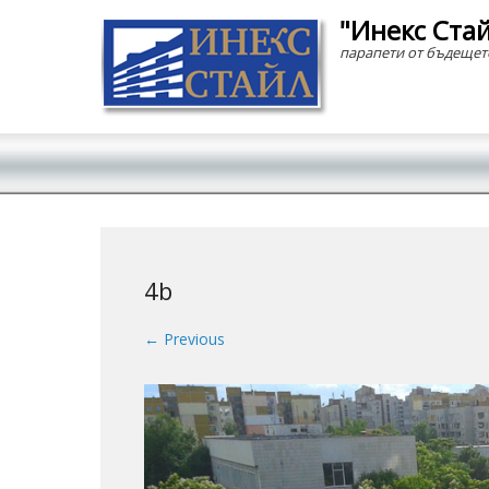
"Инекс Ста
парапети от бъдещет
Secondary Menu
4b
← Previous