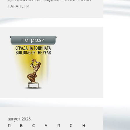
ПАРАПЕТИ
август 2026
П
В
С
Ч
П
С
Н