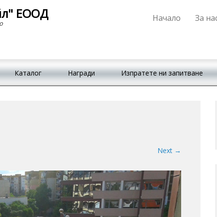
йл" ЕООД
Начало
За на
Primary Menu
Skip to content
о
Каталог
Награди
Изпратете ни запитване
Next →