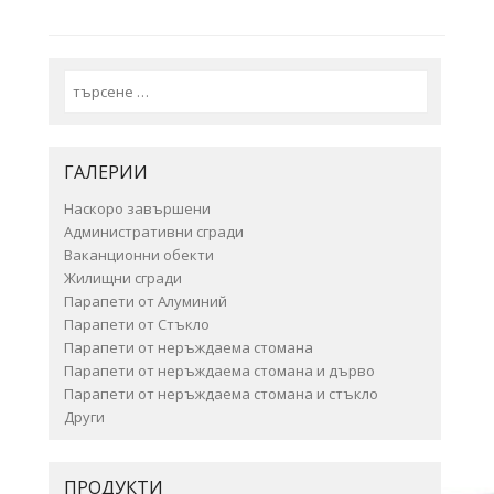
Search
ГАЛЕРИИ
Наскоро завършени
Административни сгради
Ваканционни обекти
Жилищни сгради
Парапети от Алуминий
Парапети от Стъкло
Парапети от неръждаема стомана
Парапети от неръждаема стомана и дърво
Парапети от неръждаема стомана и стъкло
Други
ПРОДУКТИ