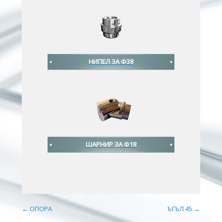
НИПЕЛ ЗА Ф38
ШАРНИР ЗА Ф18
Post navigation
←
ОПОРА
ЪГЪЛ 45
→