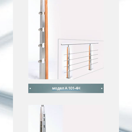
модел A 101-4H