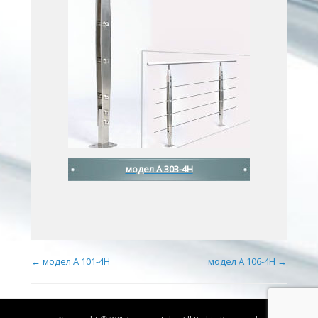
модел A 303-4H
Post navigation
←
модел A 101-4H
модел A 106-4H
→