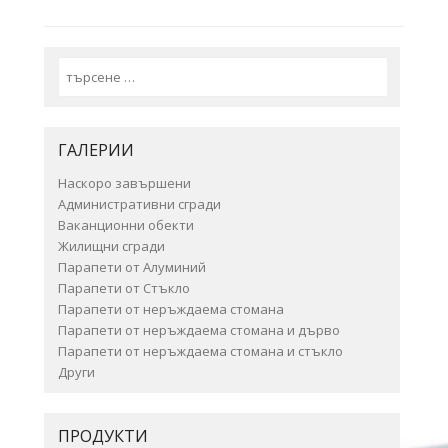
Search
ГАЛЕРИИ
Наскоро завършени
Административни сгради
Ваканционни обекти
Жилищни сгради
Парапети от Алуминий
Парапети от Стъкло
Парапети от неръждаема стомана
Парапети от неръждаема стомана и дърво
Парапети от неръждаема стомана и стъкло
Други
ПРОДУКТИ