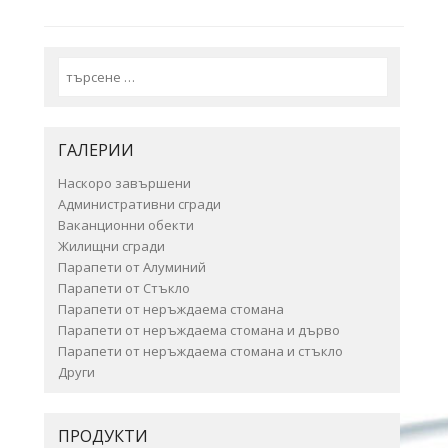
Search
ГАЛЕРИИ
Наскоро завършени
Административни сгради
Ваканционни обекти
Жилищни сгради
Парапети от Алуминий
Парапети от Стъкло
Парапети от неръждаема стомана
Парапети от неръждаема стомана и дърво
Парапети от неръждаема стомана и стъкло
Други
ПРОДУКТИ