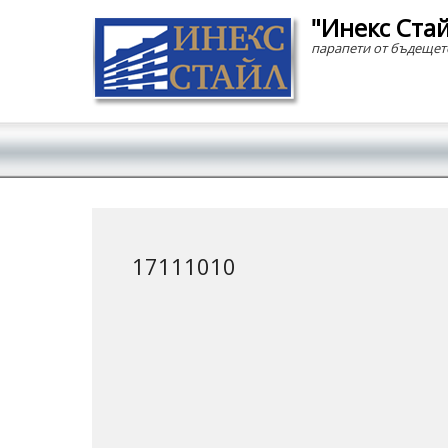
"Инекс Ста
парапети от бъдещет
Secondary Menu
17111010