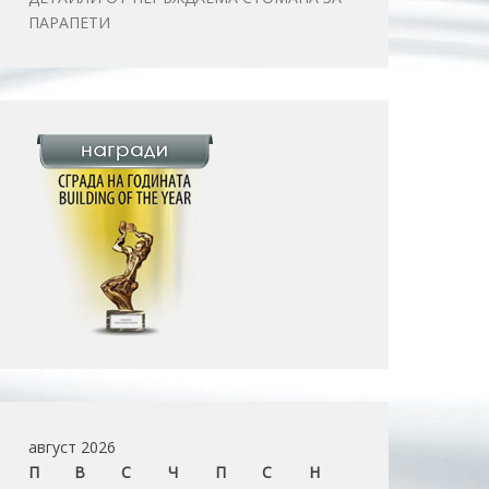
ПАРАПЕТИ
август 2026
П
В
С
Ч
П
С
Н