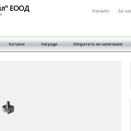
йл" ЕООД
Начало
За на
Primary Menu
Skip to content
о
Каталог
Награди
Изпратете ни запитване