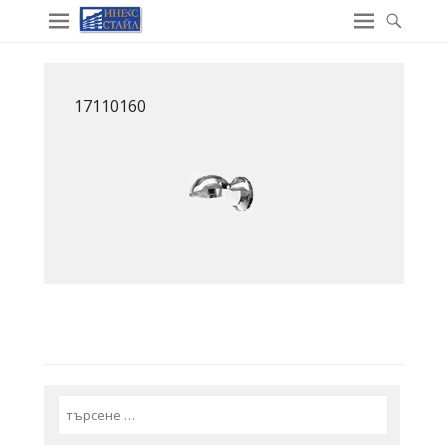
17110160
Search