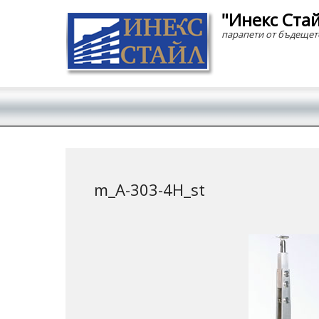
"Инекс Ста
парапети от бъдещет
Secondary Menu
m_A-303-4H_st