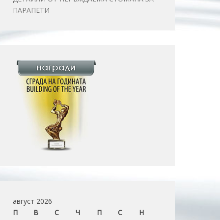
ПАРАПЕТИ
август 2026
П
В
С
Ч
П
С
Н