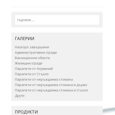
Search
ГАЛЕРИИ
Наскоро завършени
Административни сгради
Ваканционни обекти
Жилищни сгради
Парапети от Алуминий
Парапети от Стъкло
Парапети от неръждаема стомана
Парапети от неръждаема стомана и дърво
Парапети от неръждаема стомана и стъкло
Други
ПРОДУКТИ