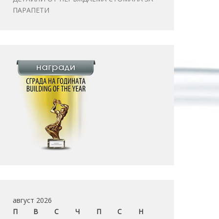
ПАРАПЕТИ
август 2026
П
В
С
Ч
П
С
Н