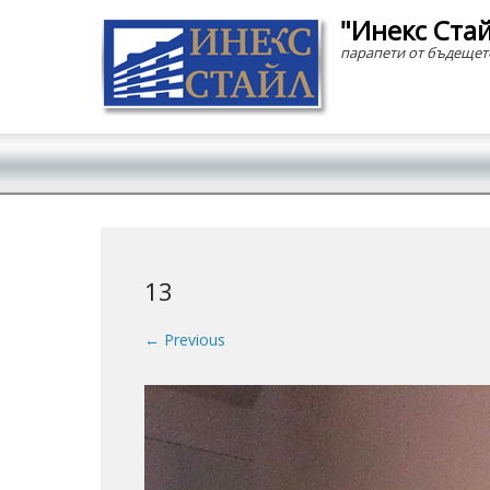
"Инекс Ста
парапети от бъдещет
Secondary Menu
13
← Previous