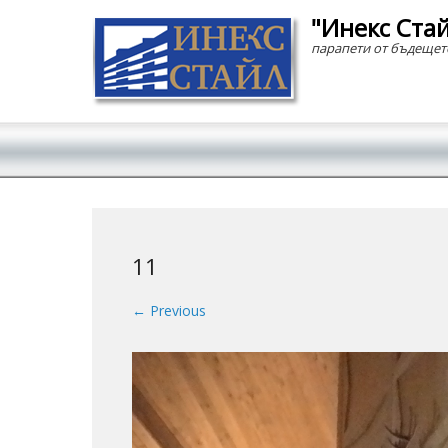
"Инекс Ста
парапети от бъдещет
Secondary Menu
11
← Previous