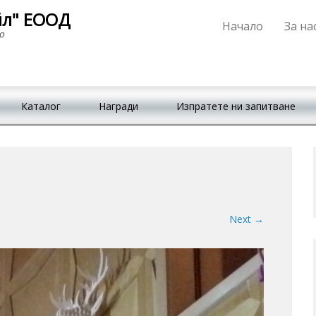
йл" ЕООД
Начало
За на
Primary Menu
Skip to content
о
Каталог
Награди
Изпратете ни запитване
Next →