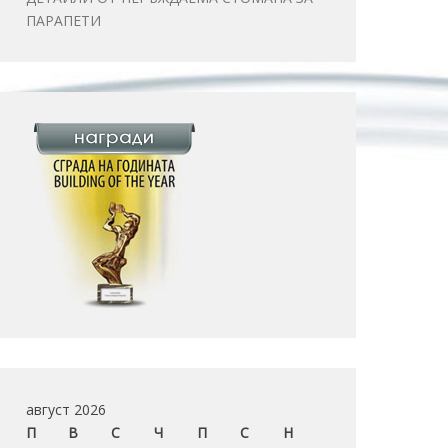
ПАРАПЕТИ
август 2026
П
В
С
Ч
П
С
Н