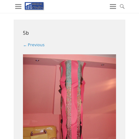
5b
← Previous