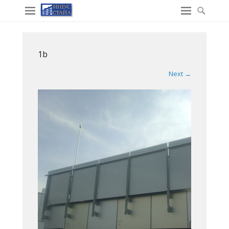
1b
Next →