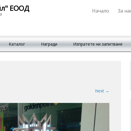
йл" ЕООД
Начало
За на
Primary Menu
Skip to content
о
Каталог
Награди
Изпратете ни запитване
Next →