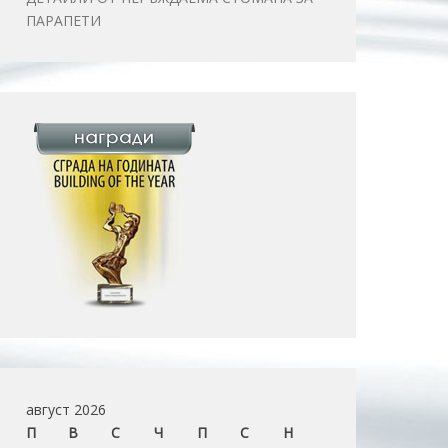
ПАРАПЕТИ
август 2026
П
В
С
Ч
П
С
Н