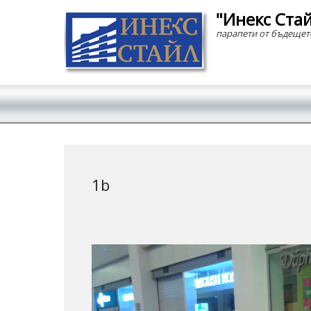
"Инекс Ста
парапети от бъдещет
Secondary Menu
1b