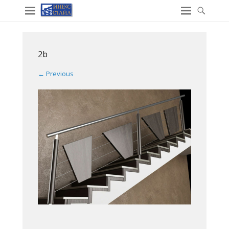
2b
← Previous