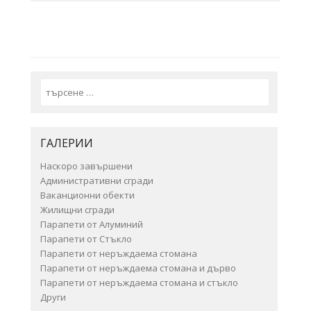
Search
ГАЛЕРИИ
Наскоро завършени
Административни сгради
Ваканционни обекти
Жилищни сгради
Парапети от Алуминий
Парапети от Стъкло
Парапети от неръждаема стомана
Парапети от неръждаема стомана и дърво
Парапети от неръждаема стомана и стъкло
Други