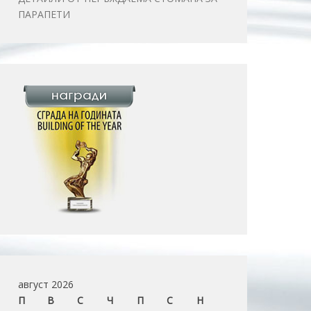
ПАРАПЕТИ
август 2026
П
В
С
Ч
П
С
Н