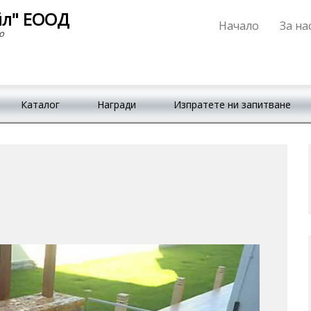
йл" ЕООД
Начало
За на
Primary Menu
Skip to content
о
Каталог
Награди
Изпратете ни запитване