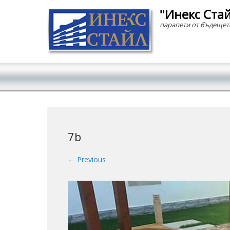
"Инекс Ста
парапети от бъдещет
Secondary Menu
7b
← Previous