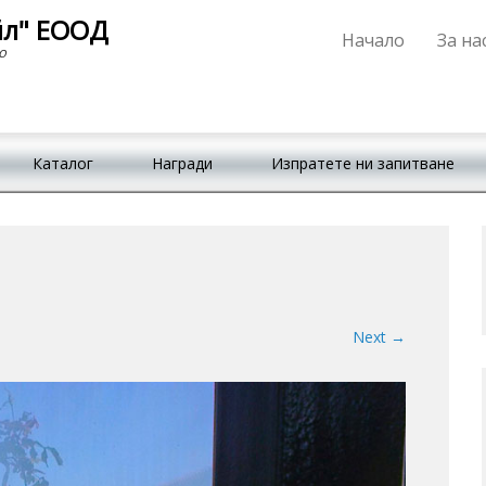
йл" ЕООД
Начало
За на
Primary Menu
Skip to content
о
Каталог
Награди
Изпратете ни запитване
Next →