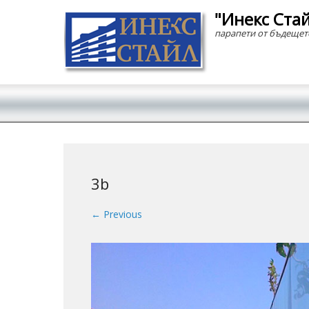
"Инекс Ста
парапети от бъдещет
Secondary Menu
3b
← Previous