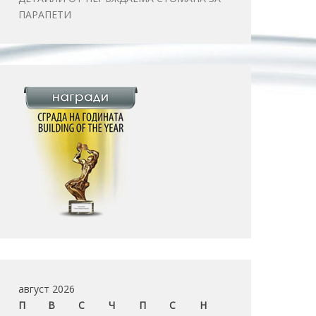
ПАРАПЕТИ
август 2026
П
В
С
Ч
П
С
Н