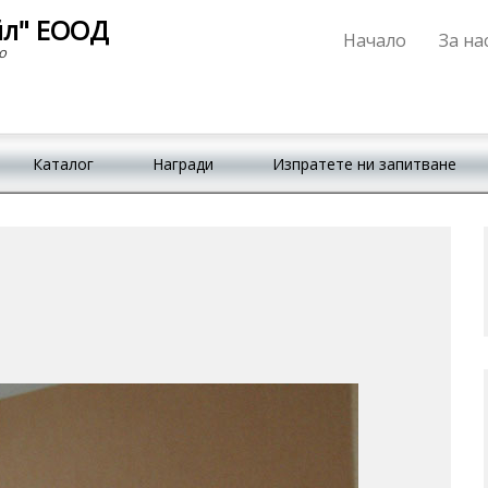
йл" ЕООД
Начало
За на
Primary Menu
Skip to content
о
Каталог
Награди
Изпратете ни запитване