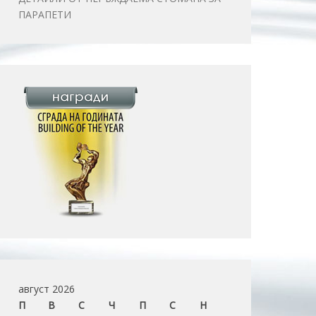
ПАРАПЕТИ
август 2026
П
В
С
Ч
П
С
Н