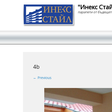
"Инекс Ста
парапети от бъдещет
Secondary Menu
4b
← Previous