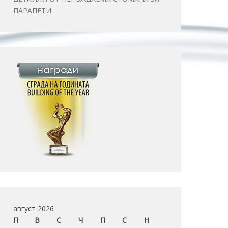
ПАРАПЕТИ
август 2026
П
В
С
Ч
П
С
Н