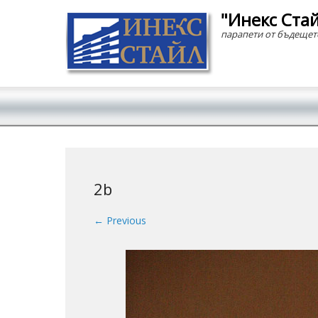
"Инекс Ста
парапети от бъдещет
Secondary Menu
2b
← Previous