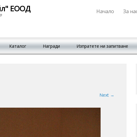
йл" ЕООД
Начало
За на
Primary Menu
Skip to content
о
Каталог
Награди
Изпратете ни запитване
Next →