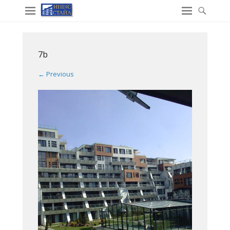
7b
← Previous