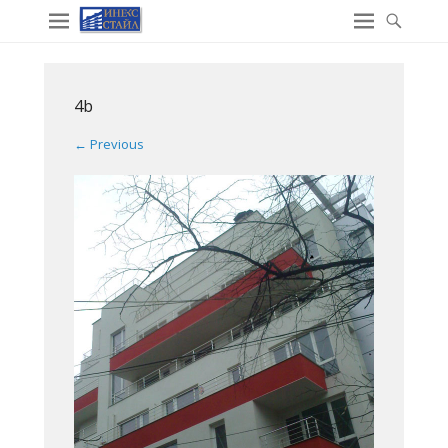
4b
← Previous