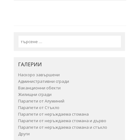
Search
ГАЛЕРИИ
Наскоро завършени
Административни сгради
Ваканционни обекти
Жилищни сгради
Парапети от Алуминий
Парапети от Стъкло
Парапети от неръждаема стомана
Парапети от неръждаема стомана и дърво
Парапети от неръждаема стомана и стъкло
Други