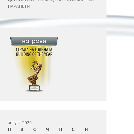
ПАРАПЕТИ
август 2026
П
В
С
Ч
П
С
Н