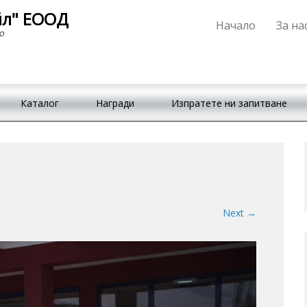
йл" ЕООД
Начало
За на
Primary Menu
Skip to content
о
Каталог
Награди
Изпратете ни запитване
Next →