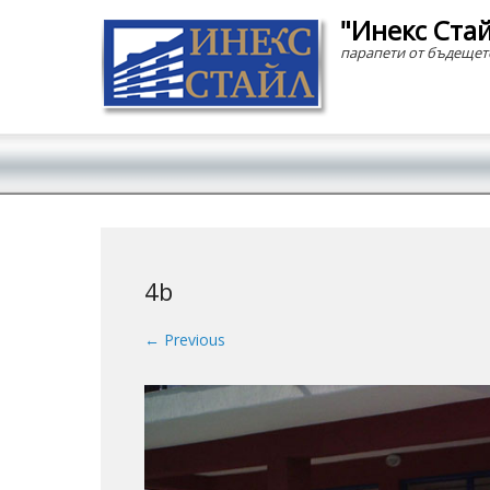
"Инекс Ста
парапети от бъдещет
Secondary Menu
4b
← Previous