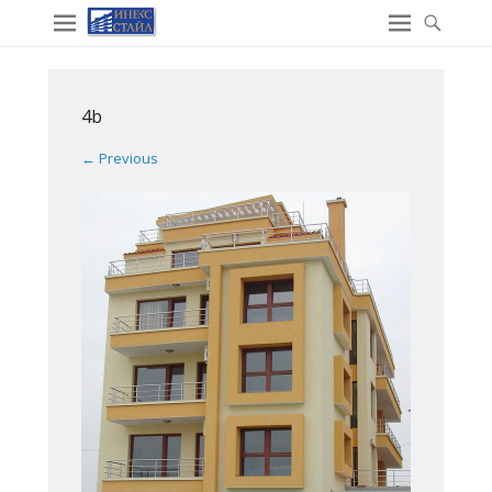
4b
← Previous