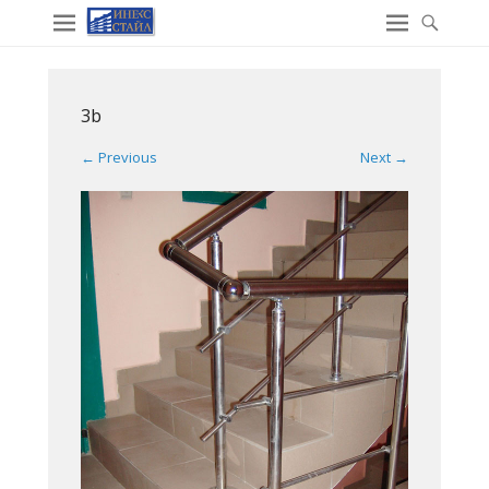
3b
← Previous
Next →