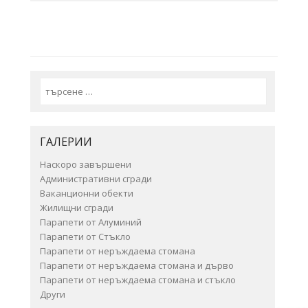
Search
ГАЛЕРИИ
Наскоро завършени
Административни сгради
Ваканционни обекти
Жилищни сгради
Парапети от Алуминий
Парапети от Стъкло
Парапети от неръждаема стомана
Парапети от неръждаема стомана и дърво
Парапети от неръждаема стомана и стъкло
Други