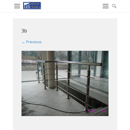
3b
← Previous