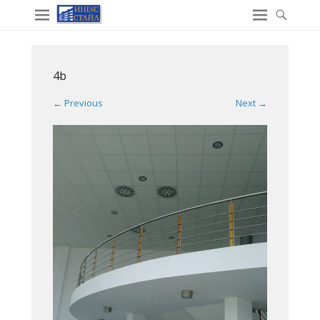
4b
← Previous
Next →