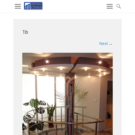
1b
Next →