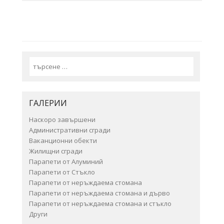
Search
ГАЛЕРИИ
Наскоро завършени
Административни сгради
Ваканционни обекти
Жилищни сгради
Парапети от Алуминий
Парапети от Стъкло
Парапети от неръждаема стомана
Парапети от неръждаема стомана и дърво
Парапети от неръждаема стомана и стъкло
Други