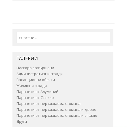
Search
ГАЛЕРИИ
Наскоро завършени
Административни сгради
Ваканционни обекти
Жилищни сгради
Парапети от Алуминий
Парапети от Стъкло
Парапети от неръждаема стомана
Парапети от неръждаема стомана и дърво
Парапети от неръждаема стомана и стъкло
Други