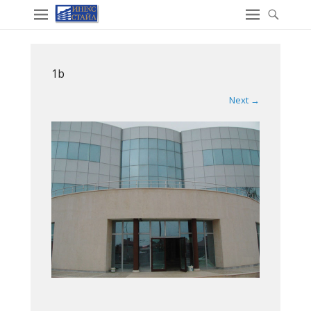
1b
Next →