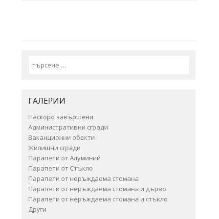
Search
ГАЛЕРИИ
Наскоро завършени
Административни сгради
Ваканционни обекти
Жилищни сгради
Парапети от Алуминий
Парапети от Стъкло
Парапети от неръждаема стомана
Парапети от неръждаема стомана и дърво
Парапети от неръждаема стомана и стъкло
Други