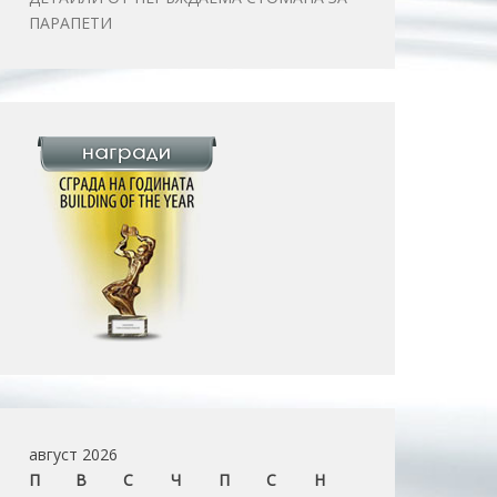
ПАРАПЕТИ
август 2026
П
В
С
Ч
П
С
Н