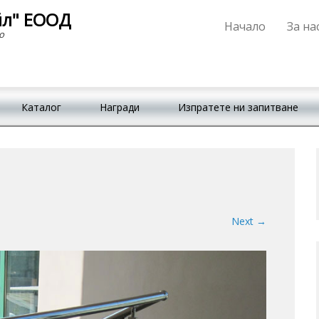
йл" ЕООД
Начало
За на
Primary Menu
Skip to content
о
Каталог
Награди
Изпратете ни запитване
Next →