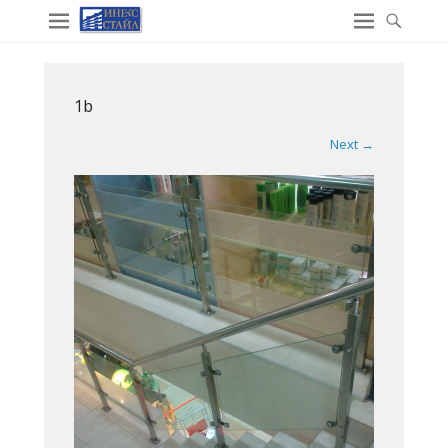
1b
Next →