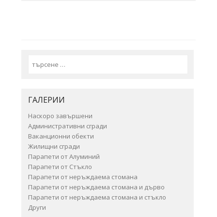
Search
ГАЛЕРИИ
Наскоро завършени
Административни сгради
Ваканционни обекти
Жилищни сгради
Парапети от Алуминий
Парапети от Стъкло
Парапети от неръждаема стомана
Парапети от неръждаема стомана и дърво
Парапети от неръждаема стомана и стъкло
Други